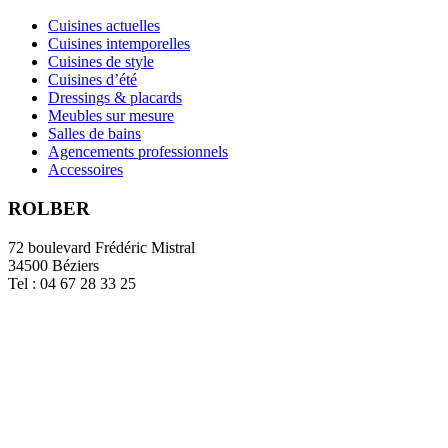
Cuisines actuelles
Cuisines intemporelles
Cuisines de style
Cuisines d’été
Dressings & placards
Meubles sur mesure
Salles de bains
Agencements professionnels
Accessoires
ROLBER
72 boulevard Frédéric Mistral
34500 Béziers
Tel : 04 67 28 33 25