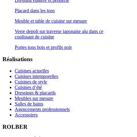
Dressing étagère et penderie
Placard dans les tons
Meuble et table de cuisine sur mesure
Verre depoli sur traverse japonaise alu dans ce
coulissant de cuisine
Portes tons bois et profils noir
Réalisations
Cuisines actuelles
Cuisines intemporelles
Cuisines de style
Cuisines d’été
Dressings & placards
Meubles sur mesure
Salles de bains
Agencements professionnels
Accessoires
ROLBER